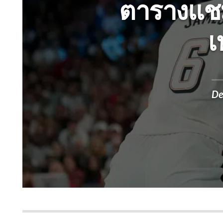
ตารางแชมป
เ
De