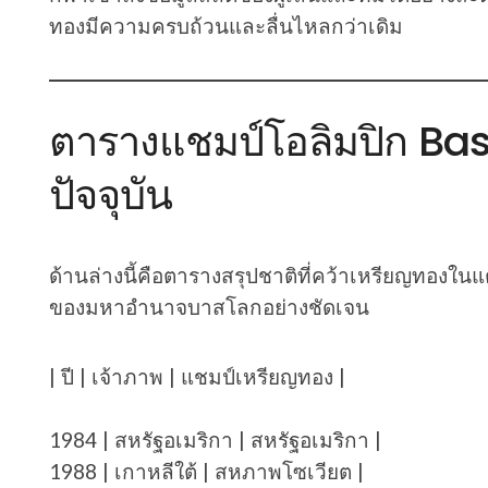
ทองมีความครบถ้วนและลื่นไหลกว่าเดิม
ตารางแชมป์โอลิมปิก Bas
ปัจจุบัน
ด้านล่างนี้คือตารางสรุปชาติที่คว้าเหรียญทองในแต
ของมหาอำนาจบาสโลกอย่างชัดเจน
| ปี | เจ้าภาพ | แชมป์เหรียญทอง |
1984 | สหรัฐอเมริกา | สหรัฐอเมริกา |
1988 | เกาหลีใต้ | สหภาพโซเวียต |