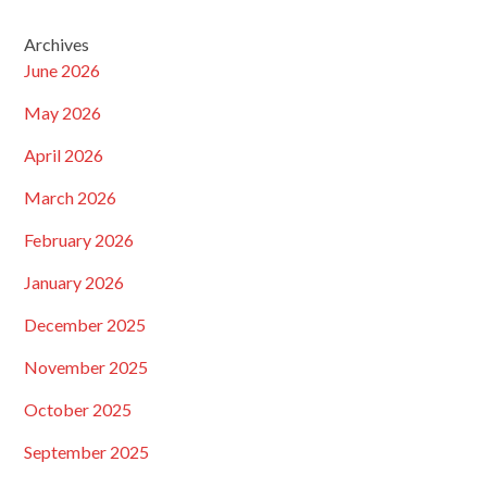
Archives
June 2026
May 2026
April 2026
March 2026
February 2026
January 2026
December 2025
November 2025
October 2025
September 2025