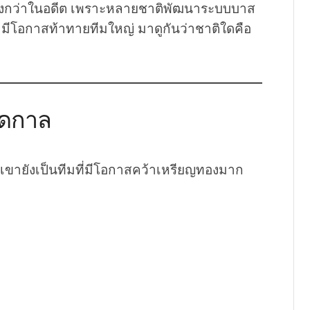
นสูงกว่าในอดีต เพราะหลายชาติพัฒนาระบบบาส
ริ่มมีโอกาสท้าทายทีมใหญ่ มาดูกันว่าชาติใดคือ
อดกาล
ขายังเป็นทีมที่มีโอกาสคว้าเหรียญทองมาก