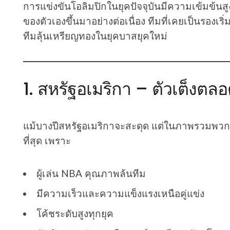
การแข่งขันโอลิมปิกในยุคปัจจุบันมีความเข้มข้
ของตัวเองขึ้นมาอย่างต่อเนื่อง ทีมที่เคยเป็นรองเ
ทีมลุ้นเหรียญทองในยุคบาสยุคใหม่
1. สหรัฐอเมริกา – ตัวเต็งตล
แม้บางปีสหรัฐอเมริกาจะสะดุด แต่ในภาพรวมพวกเ
ที่สุด เพราะ
ผู้เล่น NBA คุณภาพล้นทีม
มีความเร็วและความแข็งแรงเหนือคู่แข่ง
โค้ชระดับสูงทุกยุค