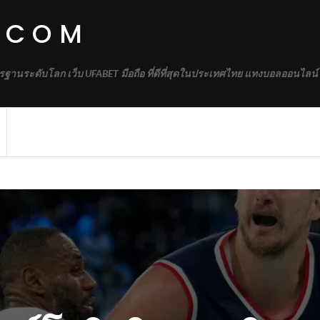
.COM
รฐานระดับโลก เว็บ UFABET มือถือ ที่ดีที่สุดในประเทศไทย แทงบอลออนไลน์