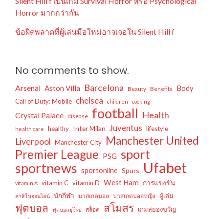
Silent Hill f เป็นเกม Survival Horror หรือ Psychological
Horror มากกว่ากัน
ข้อผิดพลาดที่ผู้เล่นมือใหม่อาจเจอใน Silent Hill f
No comments to show.
Barcelona
Arsenal
Aston Villa
Body
Beauty
Benefits
chelsea
Call of Duty: Mobile
children
cooking
football
Health
Crystal Palace
disease
Juventus
Inter Milan
healthy
lifestyle
health care
Manchester United
Liverpool
Manchester City
sport
Premier League
PSG
Ufabet
sportnews
sportonline
Spurs
West Ham
การแข่งขัน
vitamin C
vitamin D
vitamin A
นักกีฬา
ผู้เล่น
บาสเกตบอล
บาสเกตบอลหญิง
คาสิโนออนไลน์
ฟุตบอล
สโมสร
เกมสยองขวัญ
สล็อต
ฟุตบอลยุโรป