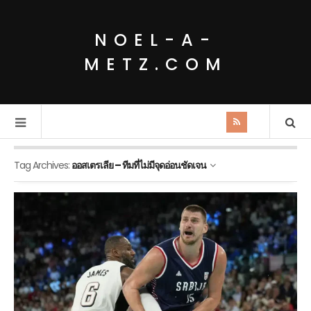
NOEL-A-
METZ.COM
Tag Archives:
ออสเตรเลีย – ทีมที่ไม่มีจุดอ่อนชัดเจน