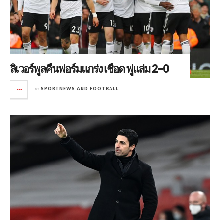
ลิเวอร์พูลคืนฟอร์มแกร่ง เชือด ฟูแล่ม 2-0
in
SPORTNEWS AND FOOTBALL