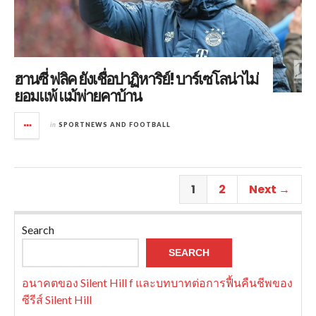
ฮานซี่ ฟลิค ยังเชื่อปาฏิหาริย์! บาร์เซโลน่าไม่
ยอมแพ้ แม้พ่ายคาบ้าน
in
SPORTNEWS AND FOOTBALL
1
2
Next →
Search
SEARCH
อนาคตของ Silent Hill f และบทบาทต่อการฟื้นคืนชีพของ
ซีรีส์ Silent Hill