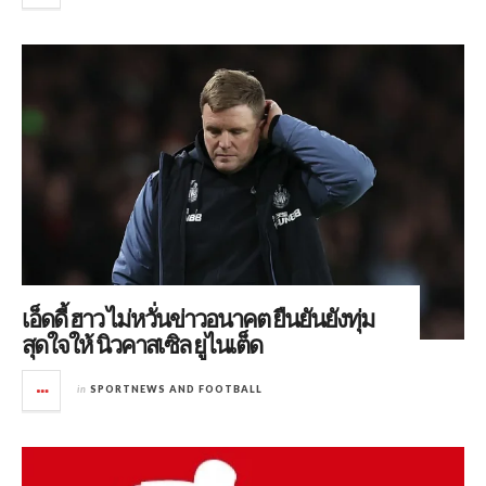
เอ็ดดี้ ฮาว ไม่หวั่นข่าวอนาคต ยืนยันยังทุ่ม
สุดใจให้ นิวคาสเซิล ยูไนเต็ด
in
SPORTNEWS AND FOOTBALL