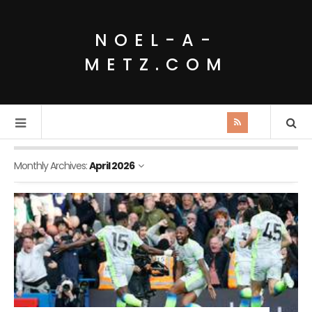
NOEL-A-
METZ.COM
Monthly Archives:
April 2026