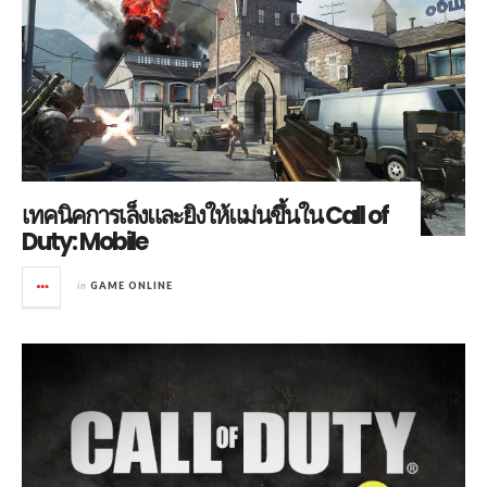
เทคนิคการเล็งและยิงให้แม่นขึ้นใน Call of
Duty: Mobile
in
GAME ONLINE