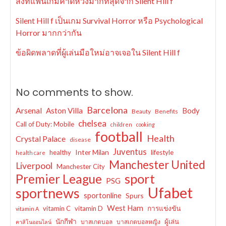
สิ่งที่แฟนเกมคาดหวังมากที่สุดจาก Silent Hill f
Silent Hill f เป็นเกม Survival Horror หรือ Psychological
Horror มากกว่ากัน
ข้อผิดพลาดที่ผู้เล่นมือใหม่อาจเจอใน Silent Hill f
No comments to show.
Barcelona
Arsenal
Aston Villa
Body
Beauty
Benefits
chelsea
Call of Duty: Mobile
children
cooking
football
Health
Crystal Palace
disease
Juventus
Inter Milan
healthy
lifestyle
health care
Manchester United
Liverpool
Manchester City
sport
Premier League
PSG
Ufabet
sportnews
sportonline
Spurs
West Ham
การแข่งขัน
vitamin C
vitamin D
vitamin A
นักกีฬา
ผู้เล่น
บาสเกตบอล
บาสเกตบอลหญิง
คาสิโนออนไลน์