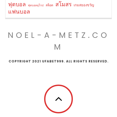
ฟุตบอล
สโมสร
เกมสยองขวัญ
สล็อต
ฟุตบอลยุโรป
แฟนบอล
NOEL-A-METZ.CO
M
COPYRIGHT 2021 UFABET999. ALL RIGHTS RESERVED.