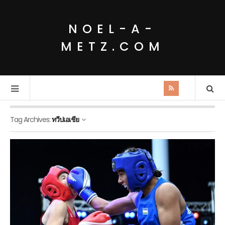
NOEL-A-
METZ.COM
Tag Archives:
ทวีปเอเชีย