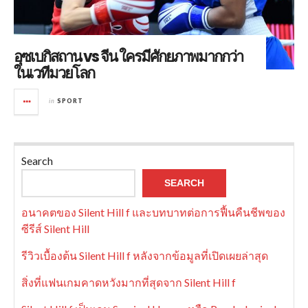
อุซเบกิสถาน vs จีน ใครมีศักยภาพมากกว่า
ในเวทีมวยโลก
in
SPORT
Search
SEARCH
อนาคตของ Silent Hill f และบทบาทต่อการฟื้นคืนชีพของ
ซีรีส์ Silent Hill
รีวิวเบื้องต้น Silent Hill f หลังจากข้อมูลที่เปิดเผยล่าสุด
สิ่งที่แฟนเกมคาดหวังมากที่สุดจาก Silent Hill f