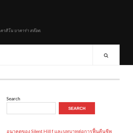
 คาสิโน บาคาร่า สล๊อต.
Search
SEARCH
อนาคตของ Silent Hill f และบทบาทต่อการฟื้นคืนชีพ