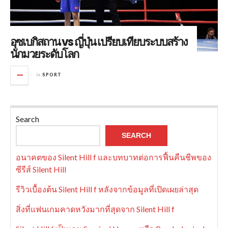
อุซเบกิสถาน vs ญี่ปุ่น เปรียบเทียบระบบสร้าง
นักมวยระดับโลก
in
SPORT
Search
SEARCH
อนาคตของ Silent Hill f และบทบาทต่อการฟื้นคืนชีพของ
ซีรีส์ Silent Hill
รีวิวเบื้องต้น Silent Hill f หลังจากข้อมูลที่เปิดเผยล่าสุด
สิ่งที่แฟนเกมคาดหวังมากที่สุดจาก Silent Hill f