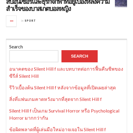
สปอนเซอร์และธุรกิจกีฬาที่อยู่เบื้องหลังความ
สำเร็จของบาสเกตบอลหญิง
in
SPORT
Search
SEARCH
อนาคตของ Silent Hill f และบทบาทต่อการฟื้นคืนชีพของ
ซีรีส์ Silent Hill
รีวิวเบื้องต้น Silent Hill f หลังจากข้อมูลที่เปิดเผยล่าสุด
สิ่งที่แฟนเกมคาดหวังมากที่สุดจาก Silent Hill f
Silent Hill f เป็นเกม Survival Horror หรือ Psychological
Horror มากกว่ากัน
ข้อผิดพลาดที่ผู้เล่นมือใหม่อาจเจอใน Silent Hill f