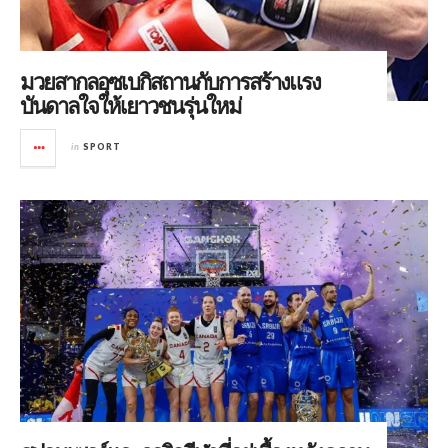
มวยสากลอุซเบกิสถานกับการสร้างแรง
บันดาลใจให้เยาวชนรุ่นใหม่
in
SPORT