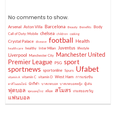
No comments to show.
Barcelona
Arsenal
Aston Villa
Body
Beauty
Benefits
chelsea
Call of Duty: Mobile
children
cooking
football
Health
Crystal Palace
disease
Juventus
Inter Milan
healthy
lifestyle
health care
Manchester United
Liverpool
Manchester City
sport
Premier League
PSG
Ufabet
sportnews
sportonline
Spurs
West Ham
การแข่งขัน
vitamin C
vitamin D
vitamin A
นักกีฬา
ผู้เล่น
บาสเกตบอล
บาสเกตบอลหญิง
คาสิโนออนไลน์
ฟุตบอล
สโมสร
เกมสยองขวัญ
สล็อต
ฟุตบอลยุโรป
แฟนบอล