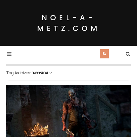
NOEL-A-
METZ.COM
Tag Archives:
วงการเกม