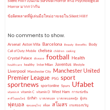
Silent Hill f เป็นเกม Survival Horror หรือ Psychological
Horror มากกว่ากัน
ข้อผิดพลาดที่ผู้เล่นมือใหม่อาจเจอใน Silent Hill f
No comments to show.
Barcelona
Arsenal
Aston Villa
Body
Beauty
Benefits
chelsea
Call of Duty: Mobile
children
cooking
football
Health
Crystal Palace
disease
Juventus
Inter Milan
healthy
lifestyle
health care
Manchester United
Liverpool
Manchester City
sport
Premier League
PSG
Ufabet
sportnews
sportonline
Spurs
West Ham
การแข่งขัน
vitamin C
vitamin D
vitamin A
นักกีฬา
ผู้เล่น
บาสเกตบอล
บาสเกตบอลหญิง
คาสิโนออนไลน์
ฟุตบอล
สโมสร
เกมสยองขวัญ
สล็อต
ฟุตบอลยุโรป