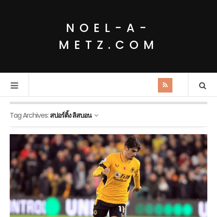
NOEL-A-
METZ.COM
Tag Archives:
สปอร์ติ้ง ลิสบอน