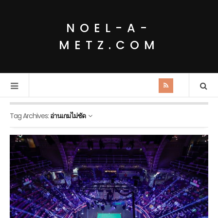
NOEL-A-
METZ.COM
Tag Archives:
อ่านเกมไม่ชัด