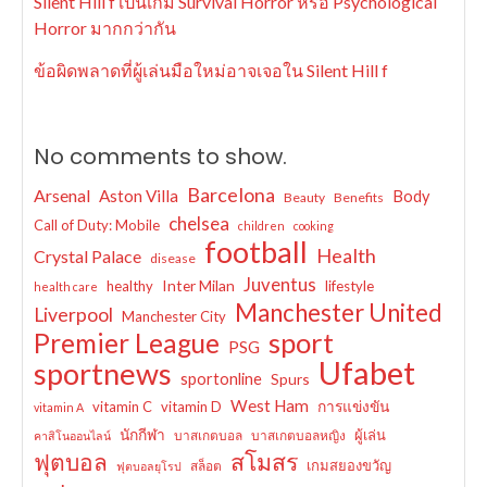
Silent Hill f เป็นเกม Survival Horror หรือ Psychological
Horror มากกว่ากัน
ข้อผิดพลาดที่ผู้เล่นมือใหม่อาจเจอใน Silent Hill f
No comments to show.
Barcelona
Arsenal
Aston Villa
Body
Beauty
Benefits
chelsea
Call of Duty: Mobile
children
cooking
football
Health
Crystal Palace
disease
Juventus
Inter Milan
healthy
lifestyle
health care
Manchester United
Liverpool
Manchester City
sport
Premier League
PSG
Ufabet
sportnews
sportonline
Spurs
West Ham
การแข่งขัน
vitamin C
vitamin D
vitamin A
นักกีฬา
ผู้เล่น
บาสเกตบอล
บาสเกตบอลหญิง
คาสิโนออนไลน์
ฟุตบอล
สโมสร
เกมสยองขวัญ
สล็อต
ฟุตบอลยุโรป