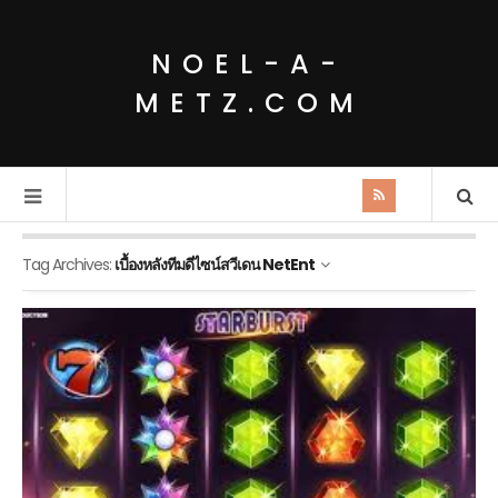
NOEL-A-
METZ.COM
Tag Archives:
เบื้องหลังทีมดีไซน์สวีเดน NetEnt