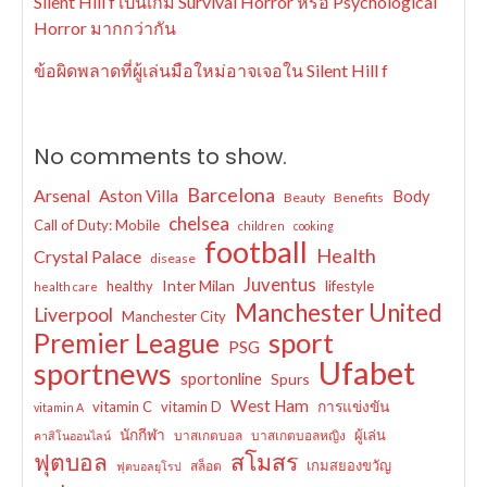
Silent Hill f เป็นเกม Survival Horror หรือ Psychological
Horror มากกว่ากัน
ข้อผิดพลาดที่ผู้เล่นมือใหม่อาจเจอใน Silent Hill f
No comments to show.
Barcelona
Arsenal
Aston Villa
Body
Beauty
Benefits
chelsea
Call of Duty: Mobile
children
cooking
football
Health
Crystal Palace
disease
Juventus
Inter Milan
healthy
lifestyle
health care
Manchester United
Liverpool
Manchester City
sport
Premier League
PSG
Ufabet
sportnews
sportonline
Spurs
West Ham
การแข่งขัน
vitamin C
vitamin D
vitamin A
นักกีฬา
ผู้เล่น
บาสเกตบอล
บาสเกตบอลหญิง
คาสิโนออนไลน์
ฟุตบอล
สโมสร
เกมสยองขวัญ
สล็อต
ฟุตบอลยุโรป