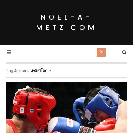
NOEL-A-
METZ.COM
Tag Archives:
แชมป์โลก