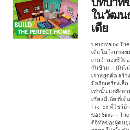
บทบาทข
ในวัฒนธ
เดีย
บทบาทของ The 
เดีย ในโลกของเ
เกมจำลองชีวิตอ
กันข้าม — มันไม่ไ
เราหยุดคิด สร้า
มือถือเครื่องเล็
เท่านั้น แต่ยัง
เชียลมีเดีย ที่เ
TikTok ที่โชว์บ้
ของ Sims — The 
ดิจิทัลของผู้คนย