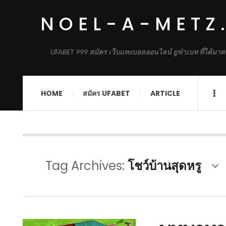
NOEL-A-METZ
UFABET 999 สมัคร เว็บแทงบอลออนไลน์ ยูฟ่าเบท ที่ได้มาต
HOME
สมัคร UFABET
ARTICLE
Tag Archives:
โชว์บ้านสุดหรู