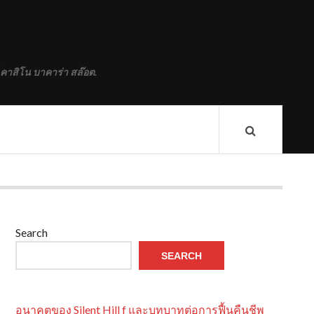
 คาสิโน บาคาร่า สล๊อต.
Search
SEARCH
อนาคตของ Silent Hill f และบทบาทต่อการฟื้นคืนชีพ