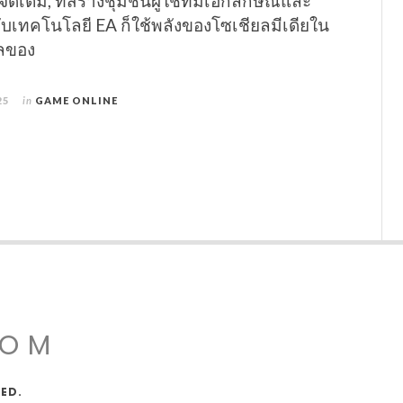
จัดเต็ม, ที่สร้างชุมชนผู้ใช้ที่มีเอกลักษณ์และ
บเทคโนโลยี EA ก็ใช้พลังของโซเชียลมีเดียใน
ลของ
25
in
GAME ONLINE
COM
VED.