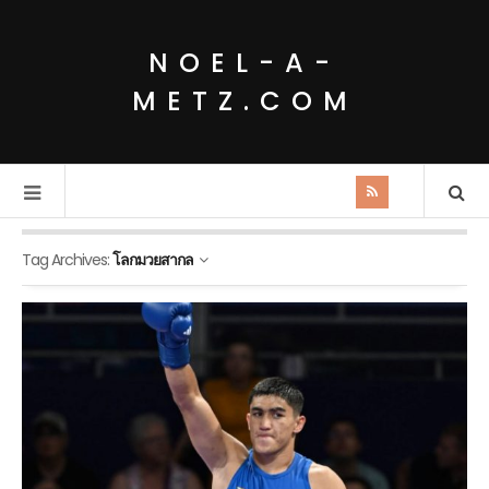
NOEL-A-
METZ.COM
Tag Archives:
โลกมวยสากล