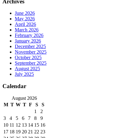
Archives
June 2026
May 2026
April 2026
March 2026
February 2026
January 2026
December 2025
November 2025
October 2025
September 2025
August 2025
July 2025
Calendar
August 2026
M
T
W
T
F
S
S
1
2
3
4
5
6
7
8
9
10
11
12
13
14
15
16
17
18
19
20
21
22
23