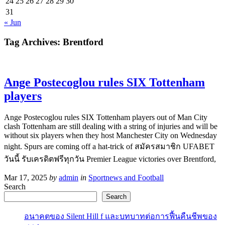
24
25
26
27
28
29
30
31
« Jun
Tag Archives:
Brentford
Ange Postecoglou rules SIX Tottenham
players
Ange Postecoglou rules SIX Tottenham players out of Man City
clash Tottenham are still dealing with a string of injuries and will be
without six players when they host Manchester City on Wednesday
night. Spurs are coming off a hat-trick of สมัครสมาชิก UFABET
วันนี้ รับเครดิตฟรีทุกวัน Premier League victories over Brentford,
Mar 17, 2025
by
admin
in
Sportnews and Football
Search
Search
อนาคตของ Silent Hill f และบทบาทต่อการฟื้นคืนชีพของ