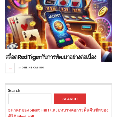
สล็อต Red Tiger กับการพัฒนาอย่างต่อเนื่อง
in
ONLINE CASINO
Search
SEARCH
อนาคตของ Silent Hill f และบทบาทต่อการฟื้นคืนชีพของ
ซีรีส์ Silent Hill