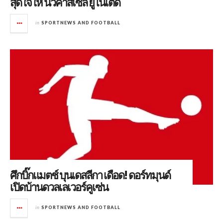
สุดใจให้ นิวคาสเซิล ยูไนเต็ด
in
SPORTNEWS AND FOOTBALL
ศึกบิ๊กแมตช์ บุนเดสลีกา เดือด! ดอร์ทมุนด์
เปิดบ้านดวลเลเวอร์คูเซ่น
in
SPORTNEWS AND FOOTBALL