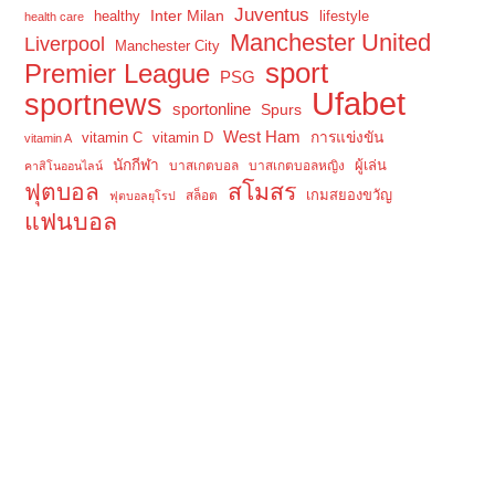
Juventus
healthy
Inter Milan
lifestyle
health care
Manchester United
Liverpool
Manchester City
sport
Premier League
PSG
Ufabet
sportnews
sportonline
Spurs
West Ham
vitamin C
vitamin D
การแข่งขัน
vitamin A
นักกีฬา
ผู้เล่น
บาสเกตบอล
บาสเกตบอลหญิง
คาสิโนออนไลน์
ฟุตบอล
สโมสร
เกมสยองขวัญ
สล็อต
ฟุตบอลยุโรป
แฟนบอล