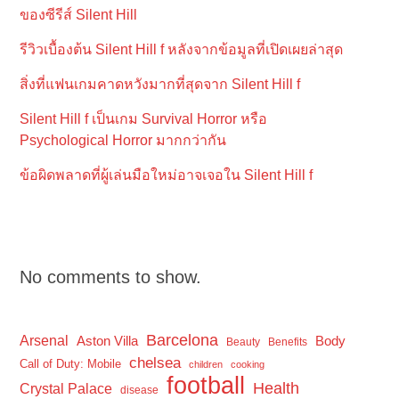
ของซีรีส์ Silent Hill
รีวิวเบื้องต้น Silent Hill f หลังจากข้อมูลที่เปิดเผยล่าสุด
สิ่งที่แฟนเกมคาดหวังมากที่สุดจาก Silent Hill f
Silent Hill f เป็นเกม Survival Horror หรือ
Psychological Horror มากกว่ากัน
ข้อผิดพลาดที่ผู้เล่นมือใหม่อาจเจอใน Silent Hill f
No comments to show.
Barcelona
Arsenal
Aston Villa
Body
Beauty
Benefits
chelsea
Call of Duty: Mobile
children
cooking
football
Health
Crystal Palace
disease