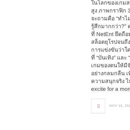
ในโลกของเกมสล็
สูง ภาพกราฟิก 
จะถามคือ “ทำไม
รู้สึกมากกว่า?”
ที่ NetEnt ยึดถื
สล็อตยุโรปจนถึง
การแข่งขันว่าใค
ที่ “บันเทิง” และ
เกมของตนให้มีจั
อย่างกลมกลืน เพื
ความสนุกจริง ไม
excite for a mo
NOV 15, 20