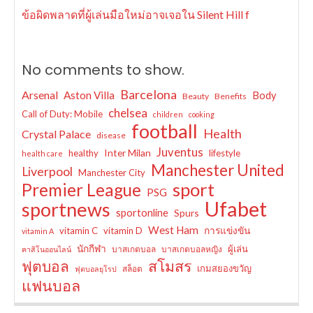
ข้อผิดพลาดที่ผู้เล่นมือใหม่อาจเจอใน Silent Hill f
No comments to show.
Barcelona
Arsenal
Aston Villa
Body
Beauty
Benefits
chelsea
Call of Duty: Mobile
children
cooking
football
Health
Crystal Palace
disease
Juventus
Inter Milan
healthy
lifestyle
health care
Manchester United
Liverpool
Manchester City
sport
Premier League
PSG
Ufabet
sportnews
sportonline
Spurs
West Ham
การแข่งขัน
vitamin C
vitamin D
vitamin A
นักกีฬา
ผู้เล่น
บาสเกตบอล
บาสเกตบอลหญิง
คาสิโนออนไลน์
ฟุตบอล
สโมสร
เกมสยองขวัญ
สล็อต
ฟุตบอลยุโรป
แฟนบอล