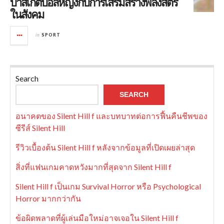
บาสเกตบอลหญิงกับการเสริมสร้างพลังสตรี
ในสังคม
in
SPORT
Search
SEARCH
อนาคตของ Silent Hill f และบทบาทต่อการฟื้นคืนชีพของ
ซีรีส์ Silent Hill
รีวิวเบื้องต้น Silent Hill f หลังจากข้อมูลที่เปิดเผยล่าสุด
สิ่งที่แฟนเกมคาดหวังมากที่สุดจาก Silent Hill f
Silent Hill f เป็นเกม Survival Horror หรือ Psychological
Horror มากกว่ากัน
ข้อผิดพลาดที่ผู้เล่นมือใหม่อาจเจอใน Silent Hill f