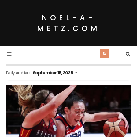
NOEL-A-
METZ.COM
Daily Archives:
September 19, 2025