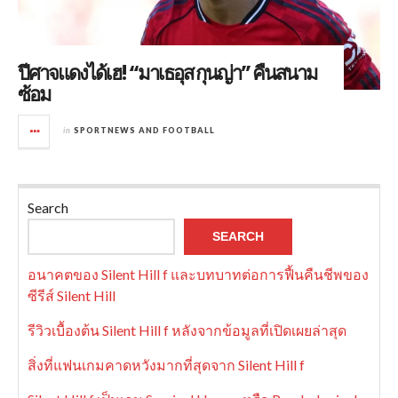
ปีศาจแดงได้เฮ! “มาเธอุส กุนญ่า” คืนสนาม
ซ้อม
in
SPORTNEWS AND FOOTBALL
Search
SEARCH
อนาคตของ Silent Hill f และบทบาทต่อการฟื้นคืนชีพของ
ซีรีส์ Silent Hill
รีวิวเบื้องต้น Silent Hill f หลังจากข้อมูลที่เปิดเผยล่าสุด
สิ่งที่แฟนเกมคาดหวังมากที่สุดจาก Silent Hill f