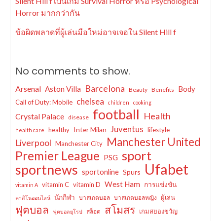
Silent Hill f เป็นเกม Survival Horror หรือ Psychological
Horror มากกว่ากัน
ข้อผิดพลาดที่ผู้เล่นมือใหม่อาจเจอใน Silent Hill f
No comments to show.
Barcelona
Arsenal
Aston Villa
Body
Beauty
Benefits
chelsea
Call of Duty: Mobile
children
cooking
football
Health
Crystal Palace
disease
Juventus
Inter Milan
healthy
lifestyle
health care
Manchester United
Liverpool
Manchester City
sport
Premier League
PSG
Ufabet
sportnews
sportonline
Spurs
West Ham
การแข่งขัน
vitamin C
vitamin D
vitamin A
นักกีฬา
ผู้เล่น
บาสเกตบอล
บาสเกตบอลหญิง
คาสิโนออนไลน์
ฟุตบอล
สโมสร
เกมสยองขวัญ
สล็อต
ฟุตบอลยุโรป