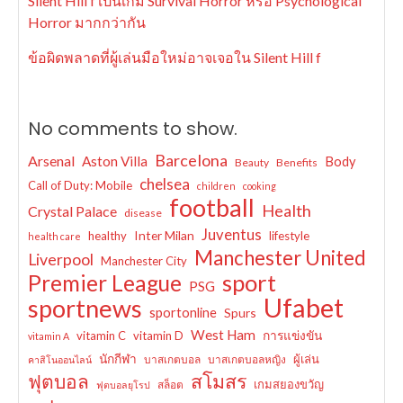
Silent Hill f เป็นเกม Survival Horror หรือ Psychological
Horror มากกว่ากัน
ข้อผิดพลาดที่ผู้เล่นมือใหม่อาจเจอใน Silent Hill f
No comments to show.
Barcelona
Arsenal
Aston Villa
Body
Beauty
Benefits
chelsea
Call of Duty: Mobile
children
cooking
football
Health
Crystal Palace
disease
Juventus
Inter Milan
healthy
lifestyle
health care
Manchester United
Liverpool
Manchester City
sport
Premier League
PSG
Ufabet
sportnews
sportonline
Spurs
West Ham
การแข่งขัน
vitamin C
vitamin D
vitamin A
นักกีฬา
ผู้เล่น
บาสเกตบอล
บาสเกตบอลหญิง
คาสิโนออนไลน์
ฟุตบอล
สโมสร
เกมสยองขวัญ
สล็อต
ฟุตบอลยุโรป