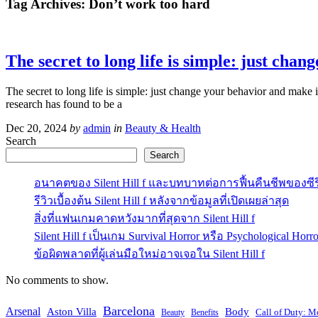
Tag Archives:
Don’t work too hard
The secret to long life is simple: just chan
The secret to long life is simple: just change your behavior and make 
research has found to be a
Dec 20, 2024
by
admin
in
Beauty & Health
Search
Search
อนาคตของ Silent Hill f และบทบาทต่อการฟื้นคืนชีพของซีรีส์
รีวิวเบื้องต้น Silent Hill f หลังจากข้อมูลที่เปิดเผยล่าสุด
สิ่งที่แฟนเกมคาดหวังมากที่สุดจาก Silent Hill f
Silent Hill f เป็นเกม Survival Horror หรือ Psychological Hor
ข้อผิดพลาดที่ผู้เล่นมือใหม่อาจเจอใน Silent Hill f
No comments to show.
Barcelona
Arsenal
Aston Villa
Body
Call of Duty: M
Beauty
Benefits