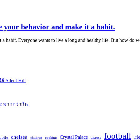
ge your behavior and make it a habit.
it a habit. Everyone wants to live a long and healthy life. But how do w
 Silent Hill
ror มากกว่ากัน
football
He
chelsea
Crystal Palace
obile
disease
children
cooking