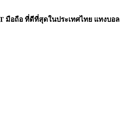
มือถือ ที่ดีที่สุดในประเทศไทย แทงบอล