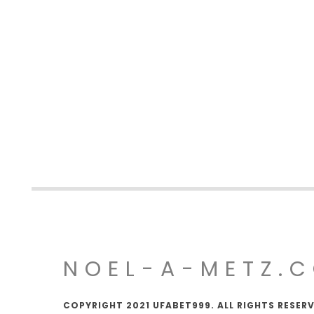
NOEL-A-METZ.
COPYRIGHT 2021 UFABET999. ALL RIGHTS RESER