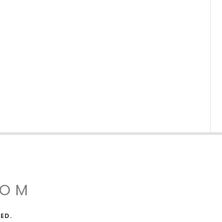
COM
VED.