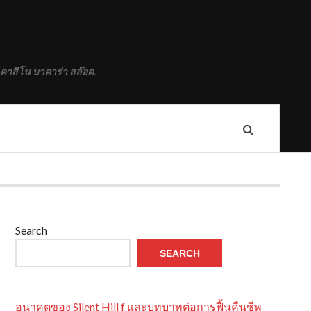
 คาสิโน บาคาร่า สล๊อต.
Search
SEARCH
อนาคตของ Silent Hill f และบทบาทต่อการฟื้นคืนชีพ