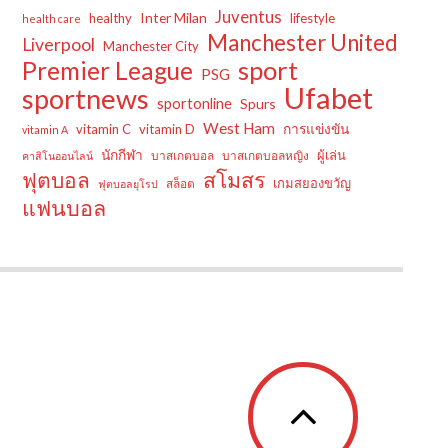
Juventus
Inter Milan
healthy
lifestyle
health care
Manchester United
Liverpool
Manchester City
sport
Premier League
PSG
Ufabet
sportnews
sportonline
Spurs
West Ham
การแข่งขัน
vitamin C
vitamin D
vitamin A
นักกีฬา
ผู้เล่น
บาสเกตบอล
บาสเกตบอลหญิง
คาสิโนออนไลน์
ฟุตบอล
สโมสร
เกมสยองขวัญ
สล็อต
ฟุตบอลยุโรป
แฟนบอล