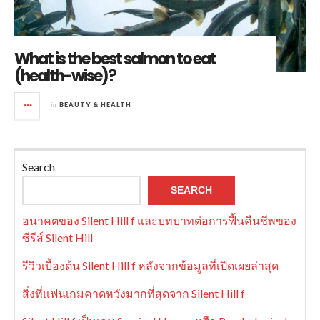
What is the best salmon to eat
(health-wise)?
in
BEAUTY & HEALTH
Search
SEARCH
อนาคตของ Silent Hill f และบทบาทต่อการฟื้นคืนชีพของ
ซีรีส์ Silent Hill
รีวิวเบื้องต้น Silent Hill f หลังจากข้อมูลที่เปิดเผยล่าสุด
สิ่งที่แฟนเกมคาดหวังมากที่สุดจาก Silent Hill f