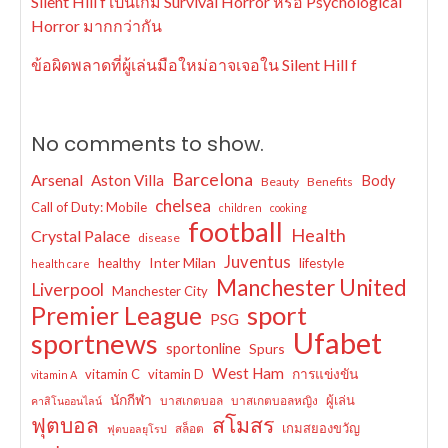
Silent Hill f เป็นเกม Survival Horror หรือ Psychological
Horror มากกว่ากัน
ข้อผิดพลาดที่ผู้เล่นมือใหม่อาจเจอใน Silent Hill f
No comments to show.
Barcelona
Arsenal
Aston Villa
Body
Beauty
Benefits
chelsea
Call of Duty: Mobile
children
cooking
football
Health
Crystal Palace
disease
Juventus
Inter Milan
healthy
lifestyle
health care
Manchester United
Liverpool
Manchester City
sport
Premier League
PSG
Ufabet
sportnews
sportonline
Spurs
West Ham
การแข่งขัน
vitamin C
vitamin D
vitamin A
นักกีฬา
ผู้เล่น
บาสเกตบอล
บาสเกตบอลหญิง
คาสิโนออนไลน์
ฟุตบอล
สโมสร
เกมสยองขวัญ
สล็อต
ฟุตบอลยุโรป