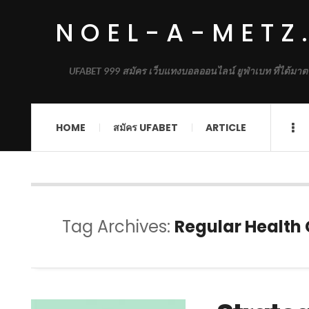
NOEL-A-METZ
UFABET 999 สมัคร เว็บแทงบอลออนไลน์ ยูฟ่าเบท ที่ได้มาต
HOME
สมัคร UFABET
ARTICLE
Tag Archives:
Regular Health