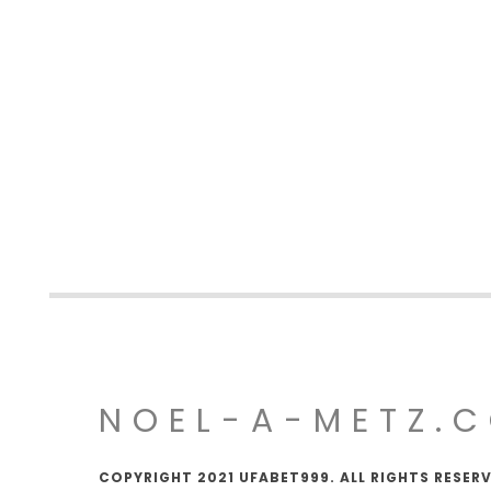
NOEL-A-METZ.
COPYRIGHT 2021 UFABET999. ALL RIGHTS RESER