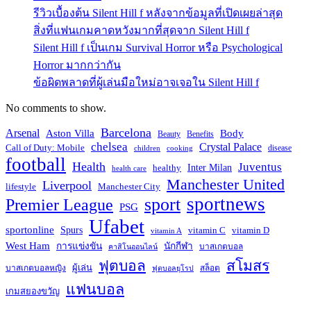
รีวิวเบื้องต้น Silent Hill f หลังจากข้อมูลที่เปิดเผยล่าสุด
สิ่งที่แฟนเกมคาดหวังมากที่สุดจาก Silent Hill f
Silent Hill f เป็นเกม Survival Horror หรือ Psychological
Horror มากกว่ากัน
ข้อผิดพลาดที่ผู้เล่นมือใหม่อาจเจอใน Silent Hill f
No comments to show.
Barcelona
Arsenal
Aston Villa
Body
Beauty
Benefits
chelsea
Crystal Palace
Call of Duty: Mobile
disease
children
cooking
football
Health
Juventus
healthy
Inter Milan
health care
Manchester United
Liverpool
lifestyle
Manchester City
sportnews
sport
Premier League
PSG
Ufabet
sportonline
Spurs
vitamin C
vitamin D
vitamin A
West Ham
การแข่งขัน
นักกีฬา
บาสเกตบอล
คาสิโนออนไลน์
ฟุตบอล
สโมสร
ผู้เล่น
บาสเกตบอลหญิง
สล็อต
ฟุตบอลยุโรป
แฟนบอล
เกมสยองขวัญ