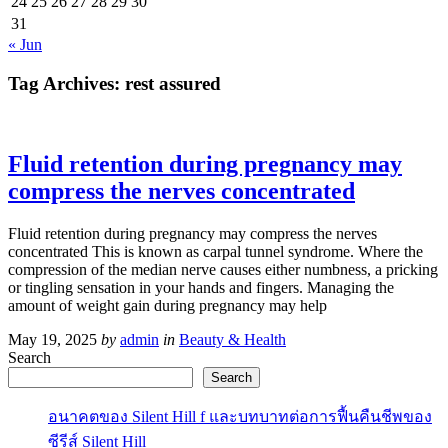
24
25
26
27
28
29
30
31
« Jun
Tag Archives:
rest assured
Fluid retention during pregnancy may
compress the nerves concentrated
Fluid retention during pregnancy may compress the nerves
concentrated This is known as carpal tunnel syndrome. Where the
compression of the median nerve causes either numbness, a pricking
or tingling sensation in your hands and fingers. Managing the
amount of weight gain during pregnancy may help
May 19, 2025
by
admin
in
Beauty & Health
Search
Search
อนาคตของ Silent Hill f และบทบาทต่อการฟื้นคืนชีพของ
ซีรีส์ Silent Hill