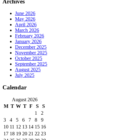
Archives
June 2026
May 2026
April 2026
March 2026
February 2026
January 2026
December 2025
November 2025
October 2025
September 2025
August 2025
July 2025
Calendar
August 2026
M
T
W
T
F
S
S
1
2
3
4
5
6
7
8
9
10
11
12
13
14
15
16
17
18
19
20
21
22
23