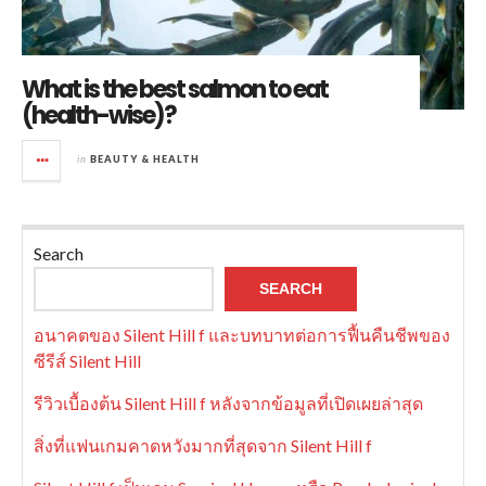
What is the best salmon to eat
(health-wise)?
in
BEAUTY & HEALTH
Search
SEARCH
อนาคตของ Silent Hill f และบทบาทต่อการฟื้นคืนชีพของ
ซีรีส์ Silent Hill
รีวิวเบื้องต้น Silent Hill f หลังจากข้อมูลที่เปิดเผยล่าสุด
สิ่งที่แฟนเกมคาดหวังมากที่สุดจาก Silent Hill f