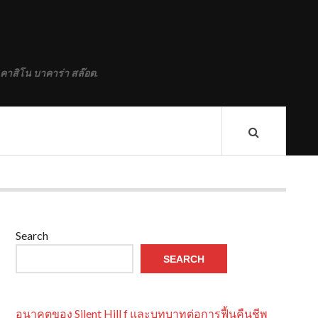
 คาสิโน บาคาร่า สล๊อต.
Search
SEARCH
อนาคตของ Silent Hill f และบทบาทต่อการฟื้นคืนชีพ