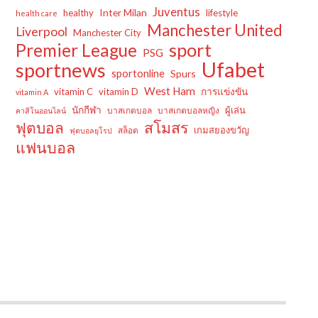
Juventus
Inter Milan
healthy
lifestyle
health care
Manchester United
Liverpool
Manchester City
sport
Premier League
PSG
Ufabet
sportnews
sportonline
Spurs
West Ham
การแข่งขัน
vitamin C
vitamin D
vitamin A
นักกีฬา
ผู้เล่น
บาสเกตบอล
บาสเกตบอลหญิง
คาสิโนออนไลน์
ฟุตบอล
สโมสร
เกมสยองขวัญ
สล็อต
ฟุตบอลยุโรป
แฟนบอล