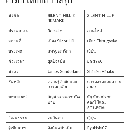
เปรียบเทียบแบบสรุป
หัวข้อ
SILENT HILL 2
SILENT HILL F
REMAKE
ประเภทเกม
Remake
ภาคใหม่
สถานที่
เมือง Silent Hill
เมือง Ebisugaoka
ประเทศ
สหรัฐอเมริกา
ญี่ปุ่น
ช่วงเวลา
ยุคปัจจุบัน
ยุค 1960
ตัวเอก
James Sunderland
Shimizu Hinako
ธีมหลัก
ความรู้สึกผิดและ
ความงามและความ
การสูญเสีย
สยอง
มอนสเตอร์
สัญลักษณ์ความผิด
สัญลักษณ์จาก
บาป
ดอกไม้และ
ธรรมชาติ
วัฒนธรรม
ตะวันตก
ญี่ปุ่น
ผู้เขียนบท
อิงต้นฉบับเดิม
Ryukishi07