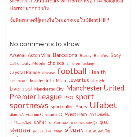
Silent Hill f เป็นเกม Survival Horror หรือ Psychological
Horror มากกว่ากัน
ข้อผิดพลาดที่ผู้เล่นมือใหม่อาจเจอใน Silent Hill f
No comments to show.
Barcelona
Arsenal
Aston Villa
Body
Beauty
Benefits
chelsea
Call of Duty: Mobile
children
cooking
football
Health
Crystal Palace
disease
Juventus
Inter Milan
healthy
lifestyle
health care
Manchester United
Liverpool
Manchester City
sport
Premier League
PSG
Ufabet
sportnews
sportonline
Spurs
West Ham
การแข่งขัน
vitamin C
vitamin D
vitamin A
นักกีฬา
ผู้เล่น
บาสเกตบอล
บาสเกตบอลหญิง
คาสิโนออนไลน์
ฟุตบอล
สโมสร
เกมสยองขวัญ
สล็อต
ฟุตบอลยุโรป