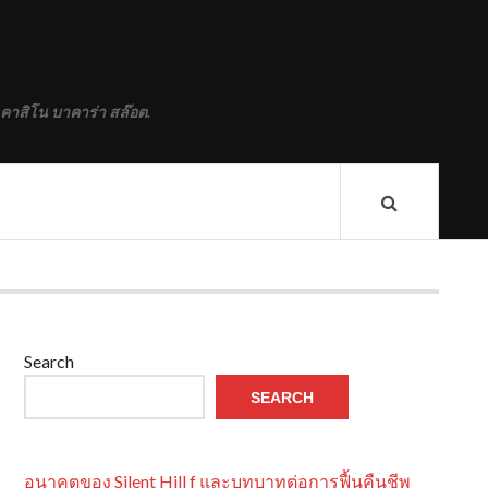
 คาสิโน บาคาร่า สล๊อต.
Search
SEARCH
อนาคตของ Silent Hill f และบทบาทต่อการฟื้นคืนชีพ