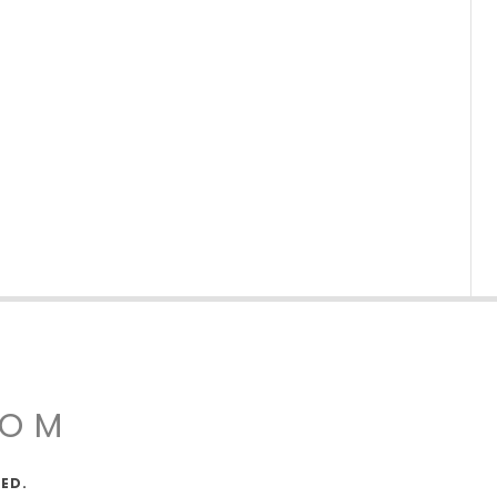
COM
VED.