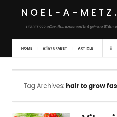
NOEL-A-METZ
UFABET 999 สมัคร เว็บแทงบอลออนไลน์ ยูฟ่าเบท ที่ได้มาต
HOME
สมัคร UFABET
ARTICLE
Tag Archives:
hair to grow fas