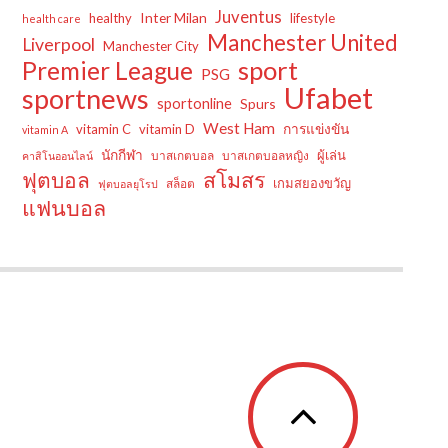
Juventus
Inter Milan
healthy
lifestyle
health care
Manchester United
Liverpool
Manchester City
sport
Premier League
PSG
Ufabet
sportnews
sportonline
Spurs
West Ham
การแข่งขัน
vitamin C
vitamin D
vitamin A
นักกีฬา
ผู้เล่น
บาสเกตบอล
บาสเกตบอลหญิง
คาสิโนออนไลน์
ฟุตบอล
สโมสร
เกมสยองขวัญ
สล็อต
ฟุตบอลยุโรป
แฟนบอล