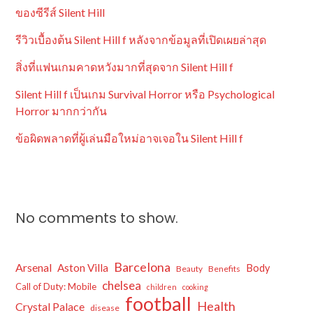
ของซีรีส์ Silent Hill
รีวิวเบื้องต้น Silent Hill f หลังจากข้อมูลที่เปิดเผยล่าสุด
สิ่งที่แฟนเกมคาดหวังมากที่สุดจาก Silent Hill f
Silent Hill f เป็นเกม Survival Horror หรือ Psychological
Horror มากกว่ากัน
ข้อผิดพลาดที่ผู้เล่นมือใหม่อาจเจอใน Silent Hill f
No comments to show.
Barcelona
Arsenal
Aston Villa
Body
Beauty
Benefits
chelsea
Call of Duty: Mobile
children
cooking
football
Health
Crystal Palace
disease