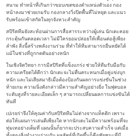
สนาม ทำหน้าที่เกินกว่าขอบเขตของตำแหน่งตัวเอง กอง
หน้าลงมาช่วยเกมรับ กองกลางวิ่งปิดพื้นที่ไม่หยุด และแนว
รับพร้อมเข้าสกัดในทุกจังหวะสำคัญ
สปิริตทีมยังสะท้อนผ่านการสื่อสารระหว่างผู้เล่น นักเตะคอย
กระตุ้นกันตลอดเวลา ไม่มีใครยอมปล่อยให้เพื่อนต่อสู้เพียง
ลำพัง สิ่งนี้สร้างพลังงานร่วม ที่ทำให้ทีมสามารถยืนหยัดได้
แม้ในช่วงที่ถูกกดดันอย่างหนัก
ในเชิงจิตวิทยา การมีสปิริตที่แข็งแกร่ง ช่วยให้ทีมรับมือกับ
ความเครียดได้ดีกว่า นักเตะจะไม่ตื่นตระหนกเมื่อคู่แข่งบุก
หนัก และไม่เสียสมาธิเมื่อต้องป้องกันผลการแข่งขันในช่วง
ท้ายเกม ความนิ่งดังกล่าวมีความสำคัญอย่างยิ่ง ในฟุตบอล
ระดับสูงที่รายละเอียดเล็ก ๆ สามารถเปลี่ยนผลการแข่งขันได้
ทันที
เปเรยร่าจึงให้คุณค่ากับสปิริตทีมไม่ต่างจากแท็คติก เพราะ
ต่อให้แผนการเล่นดีเพียงใด หากนักเตะไม่มีความพร้อมที่จะ
ทุ่มเทอย่างเต็มที่ แผนนั้นก็ยากจะประสบความสำเร็จ แต่เมื่อ
ทั้งสองสิ่งทำงานร่วมกัน ผลลัพธ์ที่เกิดขึ้นก็คือชัยชนะที่มี