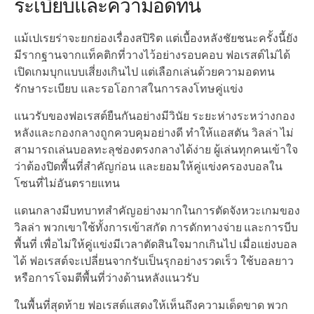
ระเบียบและความอดทน
แม้เปเรยร่าจะยกย่องเรื่องสปิริต แต่เบื้องหลังชัยชนะครั้งนี้ยัง
มีรากฐานจากแท็คติกที่วางไว้อย่างรอบคอบ ฟอเรสต์ไม่ได้
เปิดเกมบุกแบบเสี่ยงเกินไป แต่เลือกเล่นด้วยความอดทน
รักษาระเบียบ และรอโอกาสในการลงโทษคู่แข่ง
แนวรับของฟอเรสต์ยืนกันอย่างมีวินัย ระยะห่างระหว่างกอง
หลังและกองกลางถูกควบคุมอย่างดี ทำให้แอสตัน วิลล่า ไม่
สามารถเล่นบอลทะลุช่องตรงกลางได้ง่าย ผู้เล่นทุกคนเข้าใจ
ว่าต้องปิดพื้นที่สำคัญก่อน และยอมให้คู่แข่งครองบอลใน
โซนที่ไม่อันตรายแทน
แดนกลางมีบทบาทสำคัญอย่างมากในการตัดจังหวะเกมของ
วิลล่า พวกเขาใช้ทั้งการเข้าสกัด การดักทางจ่าย และการบีบ
พื้นที่ เพื่อไม่ให้คู่แข่งมีเวลาตัดสินใจมากเกินไป เมื่อแย่งบอล
ได้ ฟอเรสต์จะเปลี่ยนจากรับเป็นรุกอย่างรวดเร็ว ใช้บอลยาว
หรือการโจมตีพื้นที่ว่างด้านหลังแนวรับ
ในพื้นที่สุดท้าย ฟอเรสต์แสดงให้เห็นถึงความเด็ดขาด พวก