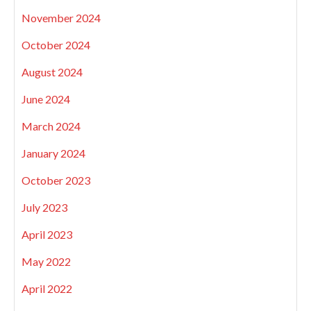
November 2024
October 2024
August 2024
June 2024
March 2024
January 2024
October 2023
July 2023
April 2023
May 2022
April 2022