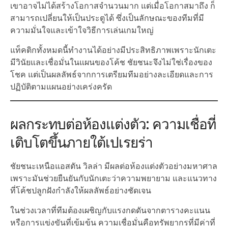
เขาอาจไม่ได้สร้างโอกาสจำนวนมาก แต่เมื่อโอกาสมาถึง ก็
สามารถเปลี่ยนให้เป็นประตูได้ ซึ่งเป็นลักษณะของทีมที่มี
ความมั่นใจและเข้าใจวิธีการเล่นเกมใหญ่
แท็คติกทั้งหมดนี้ทำงานได้อย่างมีประสิทธิภาพเพราะนักเตะ
มีวินัยและเชื่อมั่นในแผนของโค้ช ชัยชนะจึงไม่ใช่เรื่องของ
โชค แต่เป็นผลลัพธ์จากการเตรียมทีมอย่างละเอียดและการ
ปฏิบัติตามแผนอย่างเคร่งครัด
ผลกระทบต่อห้องแต่งตัว: ความเชื่อที่
เติบโตขึ้นภายใต้เปเรยร่า
ชัยชนะเหนือแอสตัน วิลล่า มีผลต่อห้องแต่งตัวอย่างมหาศาล
เพราะมันช่วยยืนยันกับนักเตะว่าความพยายาม และแนวทาง
ที่โค้ชปลูกฝังกำลังให้ผลลัพธ์อย่างชัดเจน
ในช่วงเวลาที่ทีมต้องเผชิญกับแรงกดดันจากตารางคะแนน
หรือการแข่งขันที่เข้มข้น ความเชื่อมั่นคือทรัพยากรที่มีค่าที่