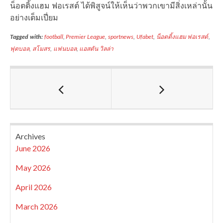
น็อตติ้งแฮม ฟอเรสต์ ได้พิสูจน์ให้เห็นว่าพวกเขามีสิ่งเหล่านั้น
อย่างเต็มเปี่ยม
Tagged with:
football
,
Premier League
,
sportnews
,
Ufabet
,
น็อตติ้งแฮม ฟอเรสต์
,
ฟุตบอล
,
สโมสร
,
แฟนบอล
,
แอสตัน วิลล่า
Archives
June 2026
May 2026
April 2026
March 2026