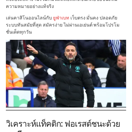
ความหมายอย่างแท้จริง
เล่นคาสิโนออนไลน์กับ
ยูฟ่าเบท
เว็บตรง มั่นคง ปลอดภัย
ระบบทันสมัยที่สุด สมัครง่าย ไม่ผ่านเอเย่นต์ พร้อมโปรโม
ชั่นเด็ดทุกวัน
วิเคราะห์แท็คติก: ฟอเรสต์ชนะด้วย