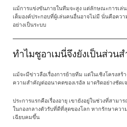
แม้การแข่งขันภายในทีมจะสูง แต่ลักษณะการเล่น
เต็มองค์ประกอบที่ผู้เล่นคนอื่นอาจไม่มี นั่นคือ
อย่างเป็นระบบ
ทำไมชูอาเมนี่จึงยังเป็นส่
แม้จะมีข่าวลือเรื่องการย้ายทีม แต่ในเชิงโครงสร้า
ความสำคัญต่ออนาคตของเรอัล มาดริดอย่างชัดเ
ประการแรกคือเรื่องอายุ เขายังอยู่ในช่วงที่สามา
ในกองกลางตัวรับที่ดีที่สุดของโลก หากรักษาควา
เฉียบคมขึ้น