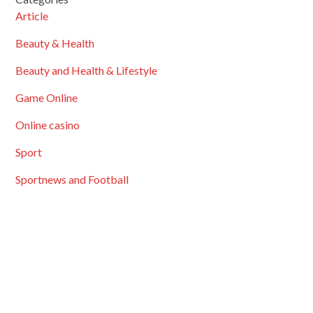
Article
Beauty & Health
Beauty and Health & Lifestyle
Game Online
Online casino
Sport
Sportnews and Football