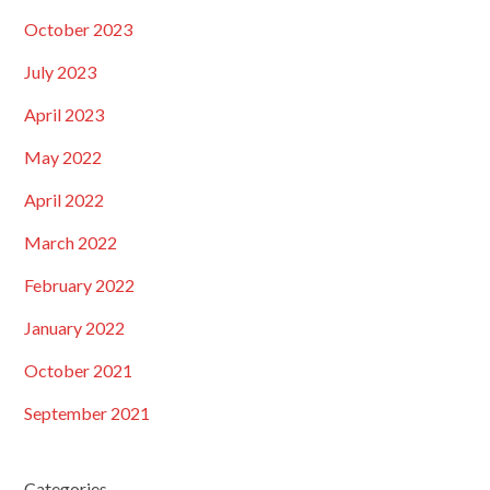
October 2023
July 2023
April 2023
May 2022
April 2022
March 2022
February 2022
January 2022
October 2021
September 2021
Categories