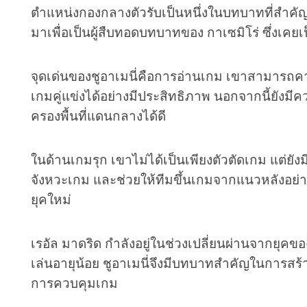
ตำแหน่งกองกลางตัวรับเป็นหนึ่งในบทบาทที่สำคัญที
มาเพื่อเป็นผู้สืบทอดบทบาทของ กาเซมิโร่ ซึ่งเ
จุดเด่นของชูอาเมนี่คือการอ่านเกม เขาสามารถค
เกมคู่แข่งได้อย่างมีประสิทธิภาพ นอกจากนี้ยัง
ครองพื้นที่แดนกลางได้ดี
ในด้านเกมรุก เขาไม่ได้เป็นเพียงตัวตัดเกม แต่ย
จังหวะเกม และช่วยให้ทีมขึ้นเกมจากแนวหลังอย่า
ยุคใหม่
เรอัล มาดริด กำลังอยู่ในช่วงเปลี่ยนผ่านจากยุคของ 
เล่นอายุน้อย ชูอาเมนี่จึงมีบทบาทสำคัญในการสร
การควบคุมเกม