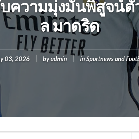
กับความมุ่งมั่นพิสูจน์ต
ล มาดริด
y 03, 2026
by
admin
in
Sportnews and Footb