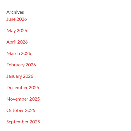
Archives
June 2026
May 2026
April 2026
March 2026
February 2026
January 2026
December 2025
November 2025
October 2025
September 2025