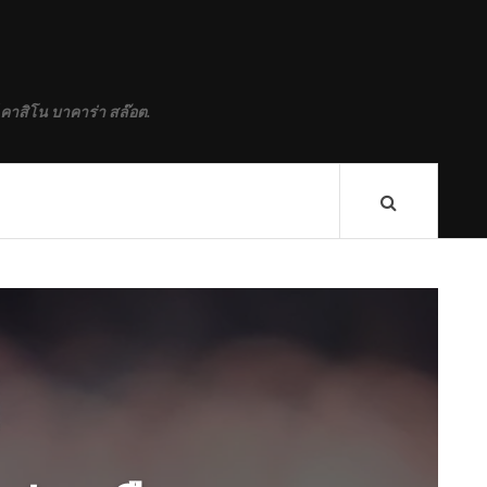
 คาสิโน บาคาร่า สล๊อต.