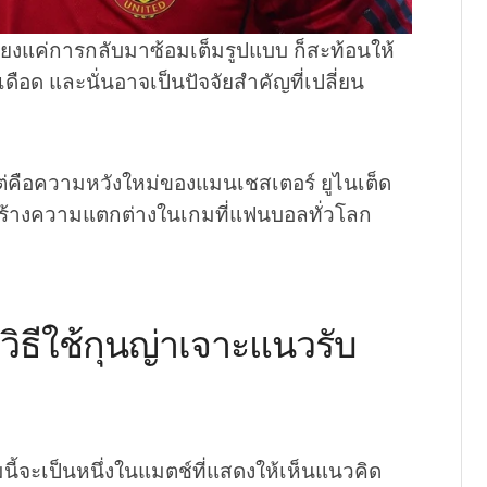
พียงแค่การกลับมาซ้อมเต็มรูปแบบ ก็สะท้อนให้
ดือด และนั่นอาจเป็นปัจจัยสำคัญที่เปลี่ยน
 แต่คือความหวังใหม่ของแมนเชสเตอร์ ยูไนเต็ด
สร้างความแตกต่างในเกมที่แฟนบอลทั่วโลก
วิธีใช้กุนญ่าเจาะแนวรับ
นี้จะเป็นหนึ่งในแมตช์ที่แสดงให้เห็นแนวคิด