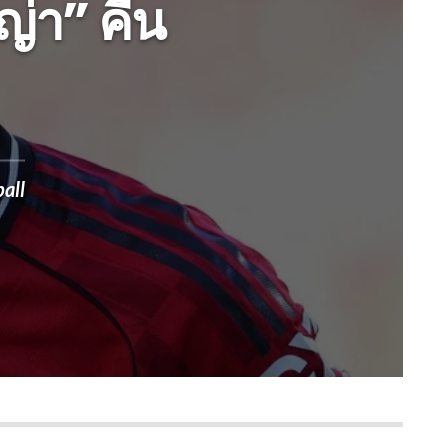
ญ่า” คืน
all