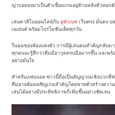
ญ่าถอยลงมาเป็นตัวเชื่อมเกมอยู่ด้านหลังหัวหอกตั
เล่นคาสิโนออนไลน์กับ
ยูฟ่าเบท
เว็บตรง มั่นคง ปล
เอเย่นต์ พร้อมโปรโมชั่นเด็ดทุกวัน
ในมุมของห้องแต่งตัว การมีผู้เล่นคนสำคัญกลับมาเส
ทุกคนจะรู้สึกว่าทีมมีอาวุธครบมือมากขึ้น และพร้อม
อย่างมั่นใจ
สำหรับแฟนบอล ข่าวนี้ถือเป็นสัญญาณเชิงบวกที่ช
ทีมอาจต้องเผชิญเกมสำคัญโดยขาดตัวสร้างความแต
เล่นได้อย่างมีประสิทธิภาพก็เพิ่มขึ้นอย่างชัดเจน