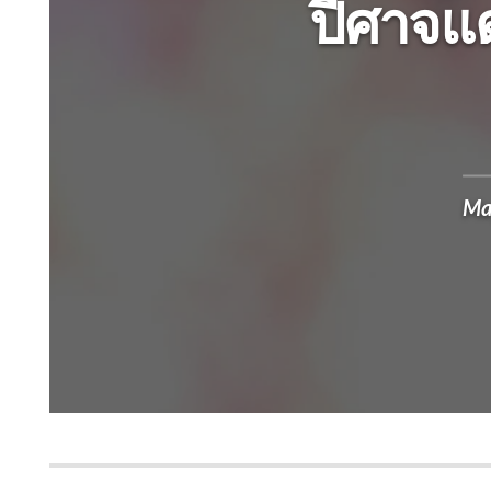
ปีศาจแด
Ma