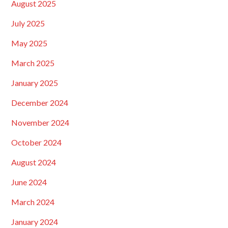
August 2025
July 2025
May 2025
March 2025
January 2025
December 2024
November 2024
October 2024
August 2024
June 2024
March 2024
January 2024