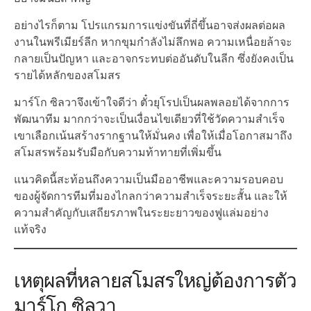
อย่างไรก็ตาม โปรแกรมการแข่งขันที่ถี่ขึ้นอาจส่งผลต่อผล
งานในพรีเมียร์ลีก หากขุมกำลังไม่ลึกพอ ความเหนื่อยล้าจะ
กลายเป็นปัญหา และอาจกระทบต่ออันดับในลีก ซึ่งยังคงเป็น
รายได้หลักของสโมสร
มาร์โก ซิลวาจึงเข้าใจดีว่า ตั๋วยุโรปเป็นผลพลอยได้จากการ
พัฒนาทีม มากกว่าจะเป็นเงื่อนไขเดียวที่ใช้วัดความสำเร็จ
เขาเลือกเน้นสร้างรากฐานให้มั่นคง เพื่อให้เมื่อโอกาสมาถึง
สโมสรพร้อมรับมือกับความท้าทายที่เพิ่มขึ้น
แนวคิดนี้สะท้อนถึงความเป็นมืออาชีพและความรอบคอบ
ของผู้จัดการทีมที่มองไกลกว่าความสำเร็จระยะสั้น และให้
ความสำคัญกับเสถียรภาพในระยะยาวของฟูแล่มอย่าง
แท้จริง
เหตุผลที่หลายสโมสรใหญ่ต้องการตัว
มาร์โก ซิลวา