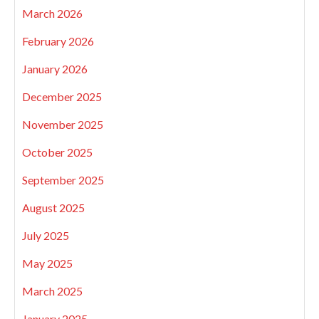
March 2026
February 2026
January 2026
December 2025
November 2025
October 2025
September 2025
August 2025
July 2025
May 2025
March 2025
January 2025