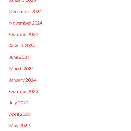
December 2024
November 2024
October 2024
August 2024
June 2024
March 2024
January 2024
October 2023
July 2023
April 2023
May 2022