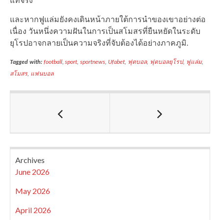
และหากฟูแล่มยังคงเดินหน้าภายใต้การนำของเขาอย่างต่อ
เนื่อง วันหนึ่งความฝันในการเป็นสโมสรที่ยืนหยัดในระดับ
ยุโรปอาจกลายเป็นความจริงที่จับต้องได้อย่างภาคภูมิ.
Tagged with:
football
,
sport
,
sportnews
,
Ufabet
,
ฟุตบอล
,
ฟุตบอลยุโรป
,
ฟูแล่ม
,
สโมสร
,
แฟนบอล
Archives
June 2026
May 2026
April 2026