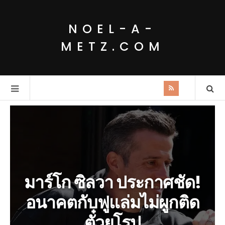
NOEL-A-
METZ.COM
มาร์โก ซิลวา ประกาศชัด!
อนาคตกับฟูแล่มไม่ผูกติด
ตั๋วยุโรป