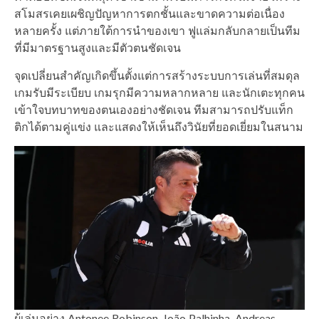
สโมสรเคยเผชิญปัญหาการตกชั้นและขาดความต่อเนื่อง
หลายครั้ง แต่ภายใต้การนำของเขา ฟูแล่มกลับกลายเป็นทีม
ที่มีมาตรฐานสูงและมีตัวตนชัดเจน
จุดเปลี่ยนสำคัญเกิดขึ้นตั้งแต่การสร้างระบบการเล่นที่สมดุล
เกมรับมีระเบียบ เกมรุกมีความหลากหลาย และนักเตะทุกคน
เข้าใจบทบาทของตนเองอย่างชัดเจน ทีมสามารถปรับแท็ก
ติกได้ตามคู่แข่ง และแสดงให้เห็นถึงวินัยที่ยอดเยี่ยมในสนาม
ผู้เล่นอย่าง Antonee Robinson, João Palhinha, Andreas