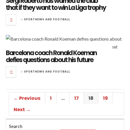
Sergi Roberto has warned the club
that if they want to win La Liga trophy
in
SPORTNEWS AND FOOTBALL
Barcelona coach Ronald Koeman
defies questions about his future
in
SPORTNEWS AND FOOTBALL
← Previous
1
…
17
18
19
Next →
Search