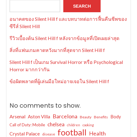
SEARCH
อนาคตของ Silent Hill f และบทบาทต่อการฟื้นคืนชีพของ
ซีรีส์ Silent Hill
รีวิวเบื้องต้น Silent Hill f หลังจากข้อมูลที่เปิดเผยล่าสุด
สิ่งที่แฟนเกมคาดหวังมากที่สุดจาก Silent Hill f
Silent Hill f เป็นเกม Survival Horror หรือ Psychological
Horror มากกว่ากัน
ข้อผิดพลาดที่ผู้เล่นมือใหม่อาจเจอใน Silent Hill f
No comments to show.
Barcelona
Arsenal
Aston Villa
Body
Beauty
Benefits
chelsea
Call of Duty: Mobile
children
cooking
football
Health
Crystal Palace
disease